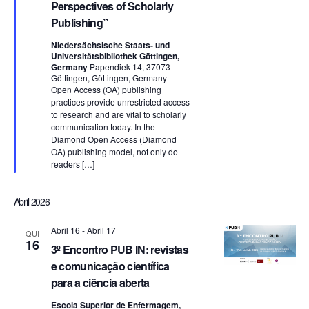
E
Perspectives of Scholarly
Publishing”
v
Niedersächsische Staats- und
e
Universitätsbibliothek Göttingen,
Germany
Papendiek 14, 37073
n
Göttingen, Göttingen, Germany
Open Access (OA) publishing
practices provide unrestricted access
t
to research and are vital to scholarly
communication today. In the
o
Diamond Open Access (Diamond
OA) publishing model, not only do
s
readers […]
Abril 2026
Abril 16
-
Abril 17
QUI
16
3º Encontro PUB IN: revistas
e comunicação científica
para a ciência aberta
Escola Superior de Enfermagem,