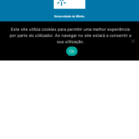
Este site utiliza cookies para permitir uma melhor experiência
por parte do utilizador. Ao navegar no site estará a consentir a
sua utilização.
Ok
(+351) 30 000 5272
info@pubin.pt
Política de Privacidade
- Powered by
PeakIT