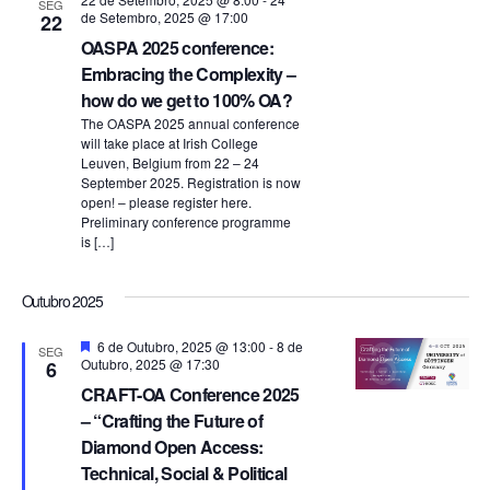
u
SEG
de Setembro, 2025 @ 17:00
22
e
a
OASPA 2025 conference:
n
Embracing the Complexity –
l
how do we get to 100% OA?
t
The OASPA 2025 annual conference
i
o
will take place at Irish College
Leuven, Belgium from 22 – 24
z
September 2025. Registration is now
open! – please register here.
a
Preliminary conference programme
is […]
ç
Outubro 2025
ã
D
6 de Outubro, 2025 @ 13:00
-
8 de
o
SEG
e
Outubro, 2025 @ 17:30
6
s
CRAFT-OA Conference 2025
d
t
a
– “Crafting the Future of
q
e
Diamond Open Access:
u
e
Technical, Social & Political