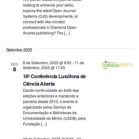
e
looking to enhance your skills,
u
explore the latest Open Journal
s
Systems (OJS) developments, or
a
connect with like-minded
q
l
professionals in Diamond Open
Access publishing? The […]
i
u
z
Setembro 2025
i
a
8 de Setembro, 2025 @ 9:00
-
11 de
SEG
s
Setembro, 2025 @ 17:00
8
ç
16ª Conferência Lusófona de
a
ã
Ciência Aberta
e
Dando continuidade ao êxito das
o
edições anteriores e mantendo a
parceria desde 2010, o evento é
v
d
organizado pelos Serviço de
Documentação e Bibliotecas da
i
e
Universidade do Minho (USDB), pela
Fundação […]
E
s
v
22 de Setembro, 2025 @ 8:00
-
24