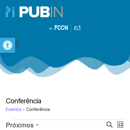
Open toolbar
Conferência
Eventos
Conferência
Próximos
N
N
P
L