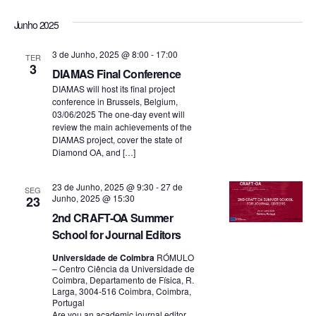
e
S
i
a
a
s
e
s
Junho 2025
q
v
l
t
v
u
e
a
3 de Junho, 2025 @ 8:00
-
17:00
i
e
TER
c
3
e
s
DIAMAS Final Conference
i
g
a
o
DIAMAS will host its final project
g
r
conference in Brussels, Belgium,
n
a
03/06/2025 The one-day event will
e
a
review the main achievements of the
ç
a
DIAMAS project, cover the state of
d
ç
Diamond OA, and […]
ã
a
t
ã
o
23 de Junho, 2025 @ 9:30
-
27 de
a
SEG
Junho, 2025 @ 15:30
23
.
d
o
2nd CRAFT-OA Summer
e
School for Journal Editors
d
v
Universidade de Coimbra
RÓMULO
e
– Centro Ciência da Universidade de
i
Coimbra, Departamento de Física, R.
Larga, 3004-516 Coimbra, Coimbra,
p
Portugal
s
Are you an academic journal editor