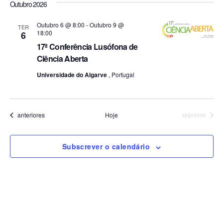
Outubro 2026
Outubro 6 @ 8:00
-
Outubro 9 @
TER
18:00
6
17ª Conferência Lusófona de
Ciência Aberta
Universidade do Algarve
, Portugal
Eventos
anteriores
Hoje
Eventos
seguintes
Subscrever o calendário