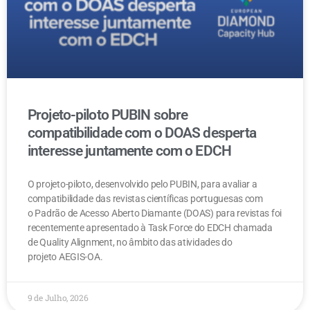
Nós damos uma mãozinha!
Contacte-nos!
Contacte-nos!
Projeto-piloto PUBIN sobre
compatibilidade com o DOAS desperta
interesse juntamente com o EDCH
O projeto-piloto, desenvolvido pelo PUBIN, para avaliar a
compatibilidade das revistas científicas portuguesas com
o Padrão de Acesso Aberto Diamante (DOAS) para revistas foi
recentemente apresentado à Task Force do EDCH chamada
de Quality Alignment, no âmbito das atividades do
projeto AEGIS-OA.
9 de Julho, 2026