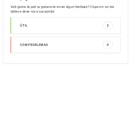
Você gostou do post ou gostaria de enviar algum feedback? Clique em um dos
botões e deixe-nos a sua opinião!
ÚTIL
2
COM PROBLEMAS
0