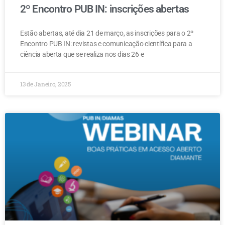
2º Encontro PUB IN: inscrições abertas
Estão abertas, até dia 21 de março, as inscrições para o 2º
Encontro PUB IN: revistas e comunicação científica para a
ciência aberta que se realiza nos dias 26 e
13 de Janeiro, 2025