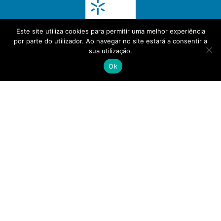
Este site utiliza cookies para permitir uma melhor experiência
por parte do utilizador. Ao navegar no site estará a consentir a
sua utilização.
Ok
(+351) 30 000 5272
info@pubin.pt
Política de Privacidade
- Powered by
PeakIT