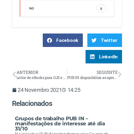
NO
0
Facebook
Twitter
LinkedIn
ANTERIOR
SEGUINTE
Leitor de eBooks para OJS e OMP
PUB IN disponibiliza as apresentações e as gravações da série de webinars “Tudo sobre o OJS”
24 Novembro 2021
14:25
Relacionados
Grupos de trabalho PUB IN –
manifestações de interesse até dia
31/10
Na iniciativa PUB IN pretendemos criar Grupos de