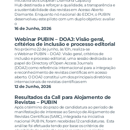
iniciativa do European Diamond Capacity
Hub destinada a reforçar a qualidade, a transparência e
a sustentabilidade das revistas em Acesso Aberto
Diamante. Enquanto nó nacional do EDCH, o PUBIN
desenvolveu este piloto com um duplo objetivo: avaliar
o
16 de Junho, 2026
Webinar PUBIN – DOAJ: Visão geral,
critérios de inclusão e processo editorial
No próximo 22 de junho, às 10h, realiza-se
o Webinar PUBIN – DOAJ: Visão geral, critérios de
inclusão e processo editorial, uma sessão dedicada ao
papel do Directory of Open Access Journals
(DOAJ) como referência internacional para a integração
e reconhecimento de revistas científicas em acesso
aberto. O DOAJ constitui um dos principais diretórios
internacionais de revistas científicas em
12 de Junho, 2026
Resultados da Call para Alojamento de
Revistas – PUBIN
Após o término do prazo de candidatura ao período de
manifestação de interesse ao Serviço de Alojamento de
Revistas Científicas (SARC), integrada na iniciativa
nacional PUB IN, foram recebidas 12 candidaturas. Esta
análise foi efetuada tendo por base os critérios de