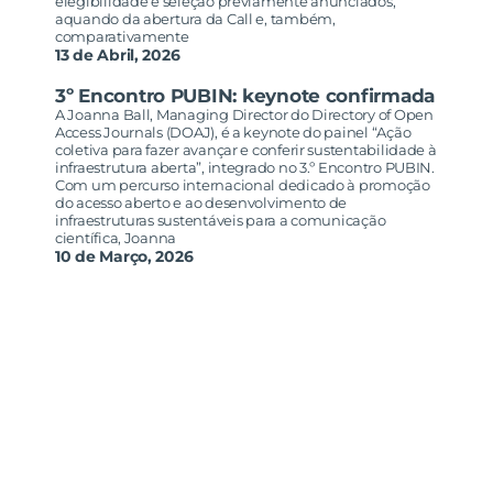
elegibilidade e seleção previamente anunciados,
aquando da abertura da Call e, também,
comparativamente
13 de Abril, 2026
3º Encontro PUBIN: keynote confirmada
A Joanna Ball, Managing Director do Directory of Open
Access Journals (DOAJ), é a keynote do painel “Ação
coletiva para fazer avançar e conferir sustentabilidade à
infraestrutura aberta”, integrado no 3.º Encontro PUBIN.
Com um percurso internacional dedicado à promoção
do acesso aberto e ao desenvolvimento de
infraestruturas sustentáveis para a comunicação
científica, Joanna
10 de Março, 2026