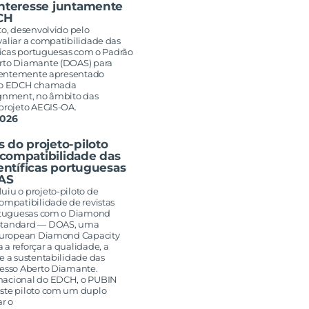
interesse juntamente
CH
to, desenvolvido pelo
valiar a compatibilidade das
íficas portuguesas com o Padrão
rto Diamante (DOAS) para
recentemente apresentado
 do EDCH chamada
ignment, no âmbito das
 projeto AEGIS-OA.
2026
 do projeto-piloto
compatibilidade das
ientíficas portuguesas
AS
uiu o projeto-piloto de
ompatibilidade de revistas
ortuguesas com o Diamond
Standard — DOAS, uma
 European Diamond Capacity
a reforçar a qualidade, a
e a sustentabilidade das
cesso Aberto Diamante.
nacional do EDCH, o PUBIN
ste piloto com um duplo
ar o