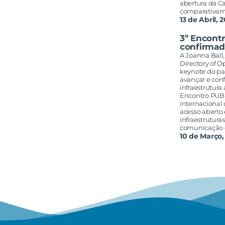
abertura da C
comparativa
13 de Abril, 
3º Encont
confirmad
A Joanna Ball
Directory of O
keynote do pai
avançar e conf
infraestrutura 
Encontro PUB
internacional
acesso aberto
infraestrutura
comunicação c
10 de Março,