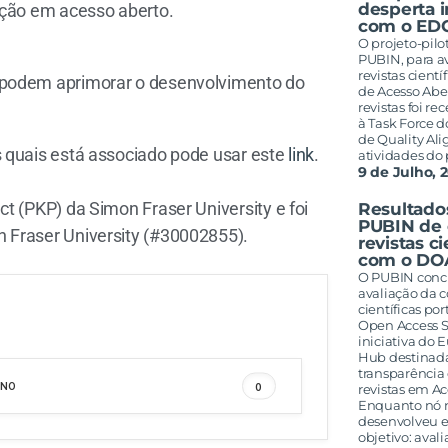
desperta 
ação em acesso aberto.
com o ED
O projeto-pilo
PUBIN, para a
revistas cient
 podem aprimorar o desenvolvimento do
de Acesso Abe
revistas foi 
à Task Force
de Quality Al
s quais está associado pode usar este
link
.
atividades do
9 de Julho, 
t (PKP) da Simon Fraser University e foi
Resultados
PUBIN de 
 Fraser University (#30002855).
revistas c
com o DO
O PUBIN concl
avaliação da c
científicas p
Open Access 
iniciativa do
Hub destinada 
transparência 
NO
0
revistas em A
Enquanto nó 
desenvolveu e
objetivo: avali