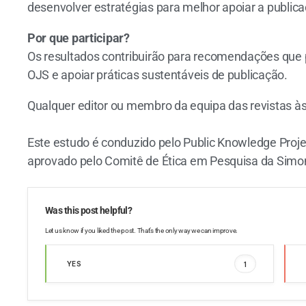
desenvolver estratégias para melhor apoiar a public
Por que participar?
Os resultados contribuirão para recomendações que
OJS e apoiar práticas sustentáveis de publicação.
Qualquer editor ou membro da equipa das revistas à
Este estudo é conduzido pelo Public Knowledge Projec
aprovado pelo Comitê de Ética em Pesquisa da Simon
Was this post helpful?
Let us know if you liked the post. That’s the only way we can improve.
YES
1