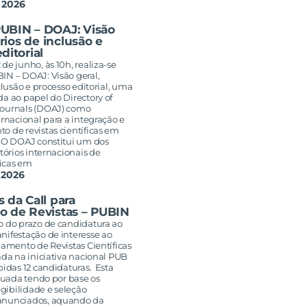
 2026
UBIN – DOAJ: Visão
érios de inclusão e
ditorial
de junho, às 10h, realiza-se
IN – DOAJ: Visão geral,
nclusão e processo editorial, uma
a ao papel do Directory of
Journals (DOAJ) como
ernacional para a integração e
o de revistas científicas em
. O DOAJ constitui um dos
etórios internacionais de
ficas em
 2026
 da Call para
o de Revistas – PUBIN
o do prazo de candidatura ao
nifestação de interesse ao
jamento de Revistas Científicas
ada na iniciativa nacional PUB
bidas 12 candidaturas. Esta
etuada tendo por base os
legibilidade e seleção
anunciados, aquando da