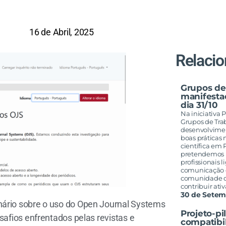
16 de Abril, 2025
Relaci
Grupos de
manifestaç
dia 31/10
Na iniciativa
Grupos de Tra
desenvolvime
boas práticas 
científica em 
pretendemos re
profissionais l
comunicação c
comunidade d
contribuir at
30 de Setem
nário sobre o uso do Open Journal Systems
Projeto-pi
safios enfrentados pelas revistas e
compatibi