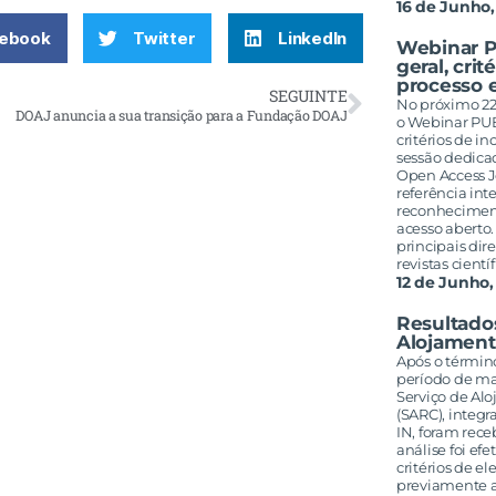
16 de Junho,
ebook
Twitter
LinkedIn
Webinar P
geral, crit
processo e
SEGUINTE
No próximo 22 
DOAJ anuncia a sua transição para a Fundação DOAJ
o Webinar PUB
critérios de i
sessão dedicad
Open Access 
referência int
reconheciment
acesso aberto
principais dir
revistas cientí
12 de Junho,
Resultados
Alojament
Após o términ
período de ma
Serviço de Alo
(SARC), integr
IN, foram rece
análise foi ef
critérios de e
previamente 