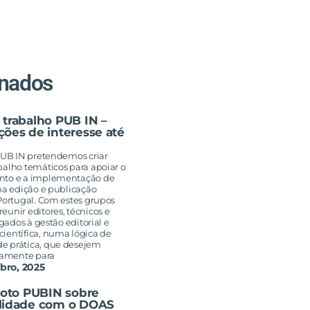
onados
 trabalho PUB IN –
ões de interesse até
 PUB IN pretendemos criar
balho temáticos para apoiar o
nto e a implementação de
na edição e publicação
Portugal. Com estes grupos
unir editores, técnicos e
igados à gestão editorial e
ientífica, numa lógica de
e prática, que desejem
ivamente para
bro, 2025
loto PUBIN sobre
lidade com o DOAS