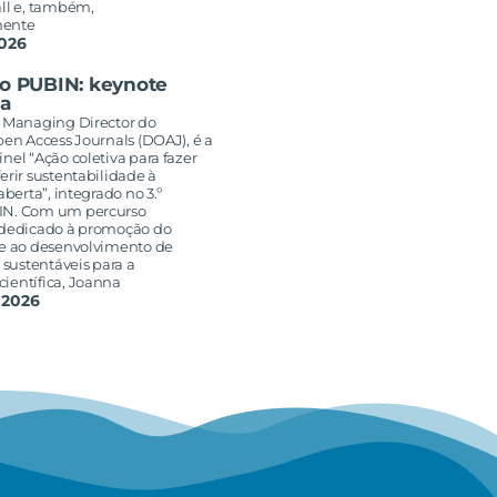
all e, também,
mente
2026
ro PUBIN: keynote
a
, Managing Director do
pen Access Journals (DOAJ), é a
nel “Ação coletiva para fazer
erir sustentabilidade à
aberta”, integrado no 3.º
IN. Com um percurso
 dedicado à promoção do
 e ao desenvolvimento de
s sustentáveis para a
ientífica, Joanna
 2026