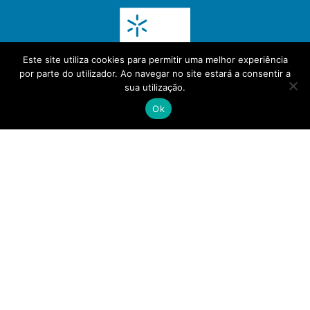
Este site utiliza cookies para permitir uma melhor experiência
por parte do utilizador. Ao navegar no site estará a consentir a
sua utilização.
Ok
(+351) 30 000 5272
info@pubin.pt
Política de Privacidade
- Powered by
PeakIT