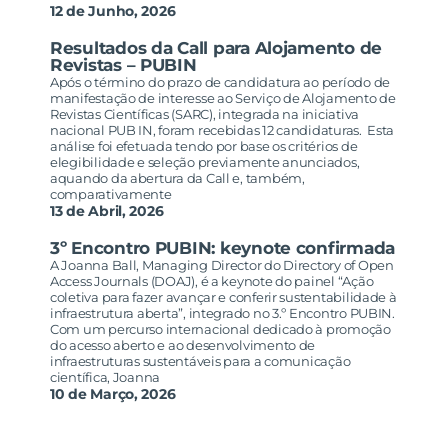
12 de Junho, 2026
Resultados da Call para Alojamento de
Revistas – PUBIN
Após o término do prazo de candidatura ao período de
manifestação de interesse ao Serviço de Alojamento de
Revistas Científicas (SARC), integrada na iniciativa
nacional PUB IN, foram recebidas 12 candidaturas. Esta
análise foi efetuada tendo por base os critérios de
elegibilidade e seleção previamente anunciados,
aquando da abertura da Call e, também,
comparativamente
13 de Abril, 2026
3º Encontro PUBIN: keynote confirmada
A Joanna Ball, Managing Director do Directory of Open
Access Journals (DOAJ), é a keynote do painel “Ação
coletiva para fazer avançar e conferir sustentabilidade à
infraestrutura aberta”, integrado no 3.º Encontro PUBIN.
Com um percurso internacional dedicado à promoção
do acesso aberto e ao desenvolvimento de
infraestruturas sustentáveis para a comunicação
científica, Joanna
10 de Março, 2026