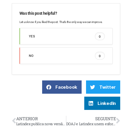
Was this post helpful?
Let us know if you liked the post. That’s the only way we can improve.
YES
0
NO
0
Facebook
Twitter
LinkedIn
ANTERIOR
SEGUINTE
Latindex publica nova versão da sua metodologia de candidatura ao Catálogo 2.0
DOAJ e Latindex unem esforços para impulsionar a visibilidade de revistas científicas ibero-americanas