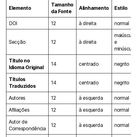
Tamanho
Elemento
Alinhamento
Estilo
da Fonte
DOI
12
à direita
normal
maiúscula
Secção
12
à direita
e
minúscula
Título no
14
centrado
negrito
Idioma Original
Títulos
14
centrado
negrito
Traduzidos
Autores
12
à esquerda
normal
Afiliações
12
à esquerda
normal
Autor de
12
à esquerda
normal
Correspondência