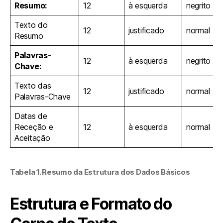
Resumo:
12
à esquerda
negrito
Texto do
12
justificado
normal
Resumo
Palavras-
12
à esquerda
negrito
Chave:
Texto das
12
justificado
normal
Palavras-Chave
Datas de
Receção e
12
à esquerda
normal
Aceitação
Tabela 1. Resumo da Estrutura dos Dados Básicos
Estrutura e Formato do