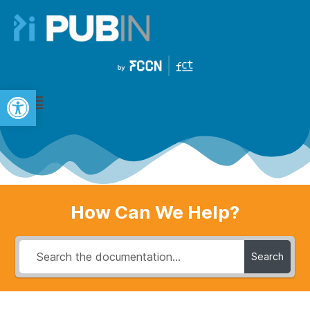
Open toolbar
How Can We Help?
Search