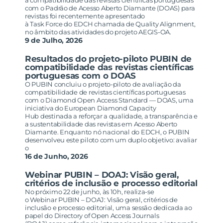
a compatibilidade das revistas científicas portuguesas
com o Padrão de Acesso Aberto Diamante (DOAS) para
revistas foi recentemente apresentado
à Task Force do EDCH chamada de Quality Alignment,
no âmbito das atividades do projeto AEGIS-OA.
9 de Julho, 2026
Resultados do projeto-piloto PUBIN de
compatibilidade das revistas científicas
portuguesas com o DOAS
O PUBIN concluiu o projeto-piloto de avaliação da
compatibilidade de revistas científicas portuguesas
com o Diamond Open Access Standard — DOAS, uma
iniciativa do European Diamond Capacity
Hub destinada a reforçar a qualidade, a transparência e
a sustentabilidade das revistas em Acesso Aberto
Diamante. Enquanto nó nacional do EDCH, o PUBIN
desenvolveu este piloto com um duplo objetivo: avaliar
o
16 de Junho, 2026
Webinar PUBIN – DOAJ: Visão geral,
critérios de inclusão e processo editorial
No próximo 22 de junho, às 10h, realiza-se
o Webinar PUBIN – DOAJ: Visão geral, critérios de
inclusão e processo editorial, uma sessão dedicada ao
papel do Directory of Open Access Journals