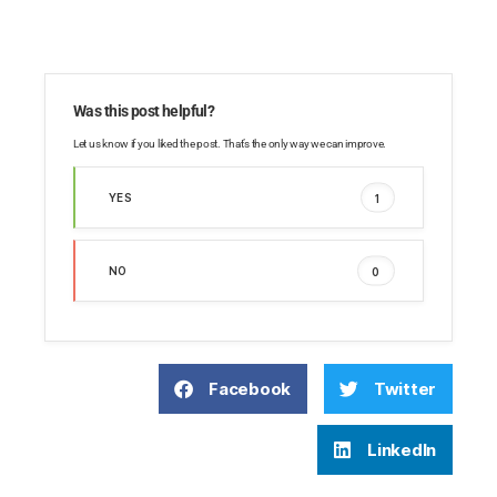
Was this post helpful?
Let us know if you liked the post. That’s the only way we can improve.
YES
1
NO
0
Facebook
Twitter
LinkedIn