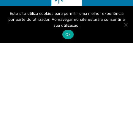
Este site utiliza cookies para permitir uma melhor experiência
por parte do utilizador. Ao navegar no site estará a consentir a
sua utilização.
Ok
(+351) 30 000 5272
info@pubin.pt
Política de Privacidade
- Powered by
PeakIT