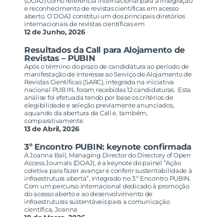
(DOAJ) como referência internacional para a integração
e reconhecimento de revistas científicas em acesso
aberto. O DOAJ constitui um dos principais diretórios
internacionais de revistas científicas em
12 de Junho, 2026
Resultados da Call para Alojamento de
Revistas – PUBIN
Após o término do prazo de candidatura ao período de
manifestação de interesse ao Serviço de Alojamento de
Revistas Científicas (SARC), integrada na iniciativa
nacional PUB IN, foram recebidas 12 candidaturas. Esta
análise foi efetuada tendo por base os critérios de
elegibilidade e seleção previamente anunciados,
aquando da abertura da Call e, também,
comparativamente
13 de Abril, 2026
3º Encontro PUBIN: keynote confirmada
A Joanna Ball, Managing Director do Directory of Open
Access Journals (DOAJ), é a keynote do painel “Ação
coletiva para fazer avançar e conferir sustentabilidade à
infraestrutura aberta”, integrado no 3.º Encontro PUBIN.
Com um percurso internacional dedicado à promoção
do acesso aberto e ao desenvolvimento de
infraestruturas sustentáveis para a comunicação
científica, Joanna