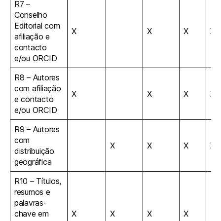
R7 –
Conselho
Editorial com
X
X
X
X
afiliação e
contacto
e/ou ORCID
R8 – Autores
com afiliação
X
X
X
X
e contacto
e/ou ORCID
R9 – Autores
com
X
X
X
X
distribuição
geográfica
R10 – Títulos,
resumos e
palavras-
chave em
X
X
X
X