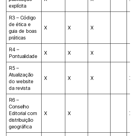
explícita
R3 – Código
de ética e
X
X
X
guia de boas
práticas
R4 –
X
X
X
Pontualidade
R5 –
Atualização
X
X
X
X
do website
da revista
R6 –
Conselho
Editorial com
X
X
X
distribuição
geográfica