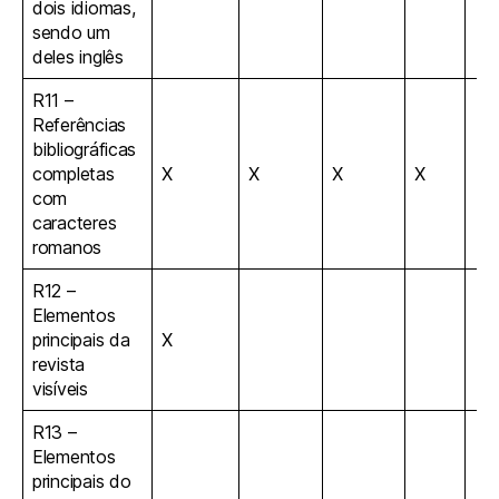
dois idiomas,
sendo um
deles inglês
R11 –
Referências
bibliográficas
completas
X
X
X
X
com
caracteres
romanos
R12 –
Elementos
principais da
X
revista
visíveis
R13 –
Elementos
principais do