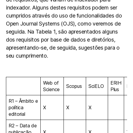
indexador. Alguns destes requisitos podem ser
cumpridos através do uso de funcionalidades do
Open Journal Systems (OJS), como veremos de
seguida. Na Tabela 1, são apresentados alguns
dos requisitos por base de dados e diretórios,
apresentando-se, de seguida, sugestões para o
seu cumprimento.
Web of
ERIH
Scopus
SciELO
P
Science
Plus
R1 – Âmbito e
política
X
X
X
editorial
R2 – Data de
publicação
X
X
X