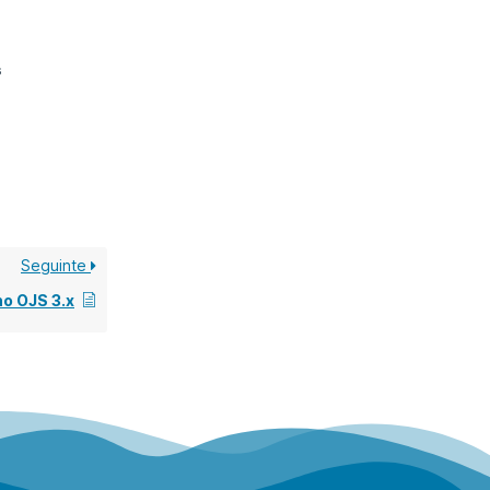
s
Seguinte
no OJS 3.x