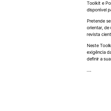
Toolkit e Po
disponível 
Pretende se
orientar, de
revista cien
Neste Toolki
exigência da
definir a s
….