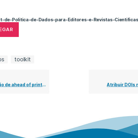
it-de-Politica-de-Dados-para-Editores-e-Revistas-Cientifica
EGAR
os
toolkit
head of print no SciELO Portugal
Atribuir DOIs 