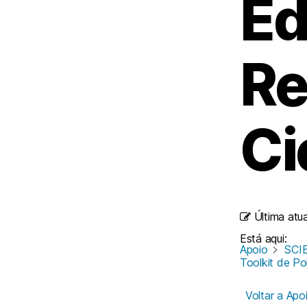
Ed
Re
Ci
Última atu
Está aqui:
Apoio
SCIE
Toolkit de Po
Voltar a Apo