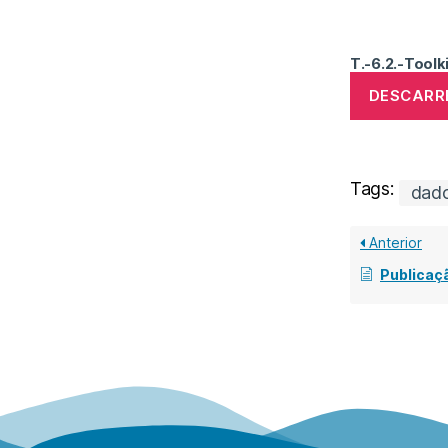
T.-6.2.-Toolk
DESCARR
Tags:
dad
Anterior
Publicação de a