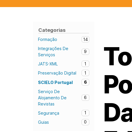
Categorias
14
Formação
To
Integrações De
9
Serviços
1
JATS-XML
Po
1
Preservação Digital
6
SCIELO Portugal
Serviço De
6
Alojamento De
Da
Revistas
1
Segurança
0
Guias