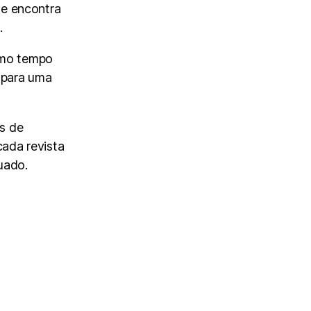
 se encontra
.
esmo tempo
a para uma
is de
cada revista
uado.