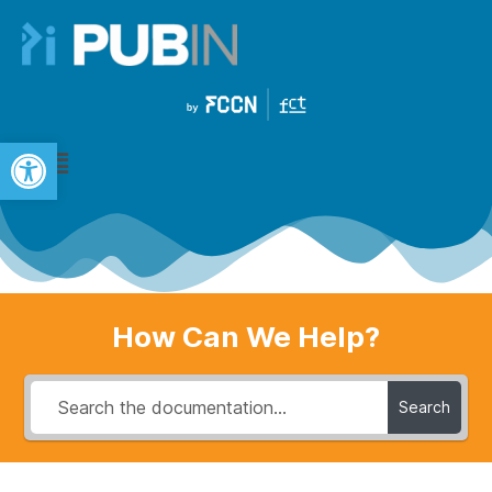
Open toolbar
How Can We Help?
Search