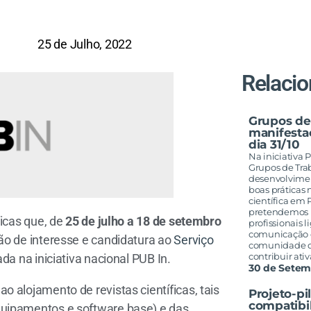
25 de Julho, 2022
Relaci
Grupos de
manifestaç
dia 31/10
Na iniciativa
Grupos de Tra
desenvolvime
boas práticas 
científica em 
pretendemos re
icas que, de
25 de julho a 18 de setembro
profissionais l
comunicação c
ão de interesse e candidatura ao
Serviço
comunidade d
contribuir at
da na iniciativa nacional PUB In.
30 de Setem
 alojamento de revistas científicas, tais
Projeto-pi
compatibi
quipamentos e software base) e das