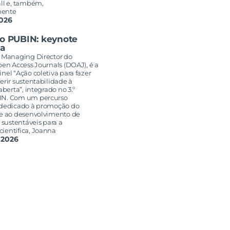
all e, também,
mente
2026
ro PUBIN: keynote
a
, Managing Director do
pen Access Journals (DOAJ), é a
nel “Ação coletiva para fazer
erir sustentabilidade à
aberta”, integrado no 3.º
IN. Com um percurso
 dedicado à promoção do
 e ao desenvolvimento de
s sustentáveis para a
ientífica, Joanna
 2026