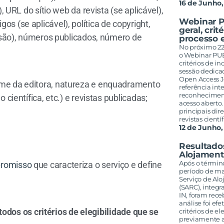
16 de Junho,
), URL do sítio web da revista (se aplicável),
Webinar P
s (se aplicável), política de copyright,
geral, crit
evisão), números publicados, número de
processo e
No próximo 22 
o Webinar PUB
critérios de i
sessão dedicad
Open Access 
ome da editora, natureza e enquadramento
referência int
reconheciment
 científica, etc.) e revistas publicadas;
acesso aberto
principais dir
revistas cientí
12 de Junho,
Resultados
Alojament
Após o términ
promisso
que caracteriza o serviço e define
período de ma
Serviço de Alo
(SARC), integr
IN, foram rece
análise foi ef
odos os critérios de elegibilidade que se
critérios de e
previamente 