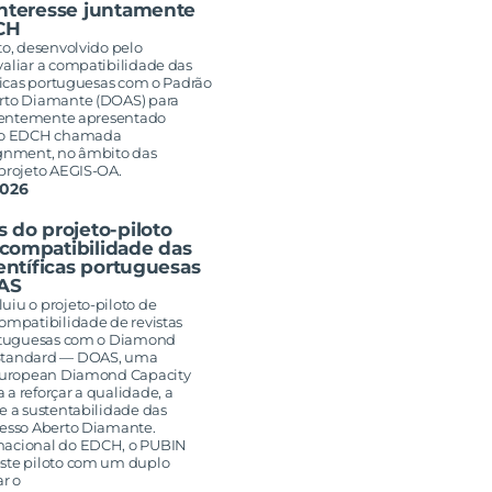
interesse juntamente
CH
to, desenvolvido pelo
valiar a compatibilidade das
íficas portuguesas com o Padrão
rto Diamante (DOAS) para
recentemente apresentado
 do EDCH chamada
ignment, no âmbito das
 projeto AEGIS-OA.
2026
 do projeto-piloto
compatibilidade das
ientíficas portuguesas
AS
uiu o projeto-piloto de
ompatibilidade de revistas
ortuguesas com o Diamond
Standard — DOAS, uma
 European Diamond Capacity
a reforçar a qualidade, a
e a sustentabilidade das
cesso Aberto Diamante.
nacional do EDCH, o PUBIN
ste piloto com um duplo
ar o