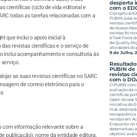
desperta 
científicas (ciclo de vida editorial e
com o ED
O projeto-pilo
SARC todas as tarefas relacionadas com a
PUBIN, para a
revistas cient
de Acesso Abe
revistas foi 
 que inclui o apoio inicial à
à Task Force
de Quality Al
as revistas científicas e o serviço de
atividades do
9 de Julho, 
não inclui acompanhamento e consultoria às
 serviço.
Resultados
PUBIN de 
revistas c
ojar as suas revistas científicas no SARC
com o DO
sagem de correio eletrónico para o
O PUBIN concl
avaliação da c
s:
científicas p
Open Access 
iniciativa do
Hub destinada 
transparência 
revistas em A
Enquanto nó 
as com informação relevante sobre a
desenvolveu e
objetivo: avali
s de publicação), nome da entidade editora,