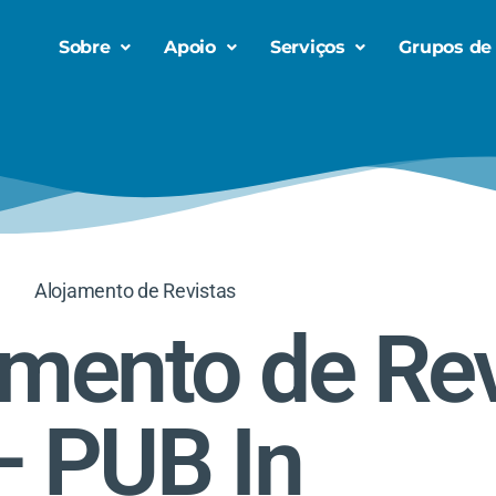
Sobre
Apoio
Serviços
Grupos de
Alojamento de Revistas
mento de Rev
– PUB In