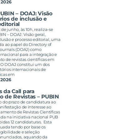
 2026
UBIN – DOAJ: Visão
érios de inclusão e
ditorial
de junho, às 10h, realiza-se
IN – DOAJ: Visão geral,
nclusão e processo editorial, uma
a ao papel do Directory of
Journals (DOAJ) como
ernacional para a integração e
o de revistas científicas em
. O DOAJ constitui um dos
etórios internacionais de
ficas em
 2026
 da Call para
o de Revistas – PUBIN
o do prazo de candidatura ao
nifestação de interesse ao
jamento de Revistas Científicas
ada na iniciativa nacional PUB
bidas 12 candidaturas. Esta
etuada tendo por base os
legibilidade e seleção
anunciados, aquando da