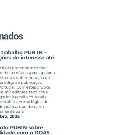
onados
 trabalho PUB IN –
ões de interesse até
 PUB IN pretendemos criar
balho temáticos para apoiar o
nto e a implementação de
na edição e publicação
Portugal. Com estes grupos
unir editores, técnicos e
igados à gestão editorial e
ientífica, numa lógica de
e prática, que desejem
ivamente para
bro, 2025
loto PUBIN sobre
lidade com o DOAS