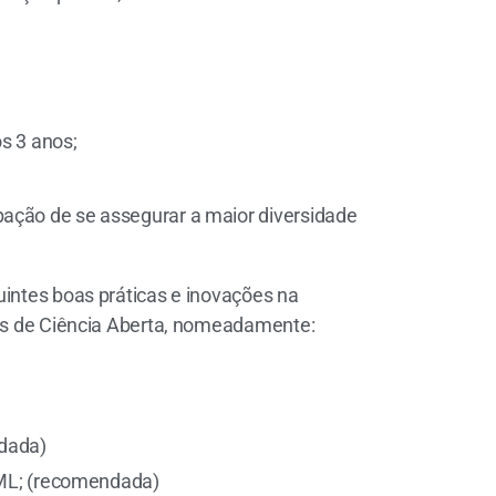
os 3 anos;
pação de se assegurar a maior diversidade
uintes boas práticas e inovações na
itos de Ciência Aberta, nomeadamente:
ndada)
XML; (recomendada)