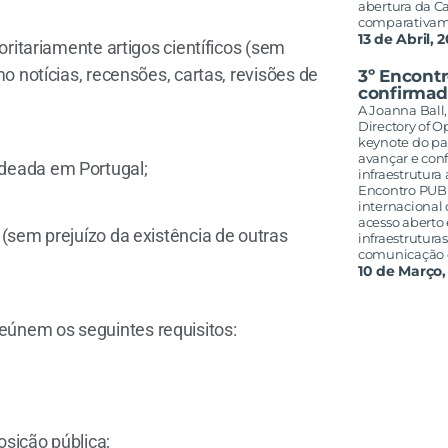
abertura da C
comparativa
13 de Abril, 
oritariamente artigos científicos (sem
o notícias, recensões, cartas, revisões de
3º Encont
confirmad
A Joanna Ball
Directory of O
keynote do pai
avançar e conf
edeada em Portugal;
infraestrutura 
Encontro PUB
internacional
acesso aberto
(sem prejuízo da existência de outras
infraestrutura
comunicação c
10 de Março,
reúnem os seguintes requisitos:
osição pública;