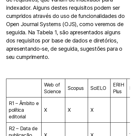
indexador. Alguns destes requisitos podem ser
cumpridos através do uso de funcionalidades do
Open Journal Systems (OJS), como veremos de
seguida. Na Tabela 1, são apresentados alguns
dos requisitos por base de dados e diretórios,
apresentando-se, de seguida, sugestões para o
seu cumprimento.
Web of
ERIH
Scopus
SciELO
P
Science
Plus
R1 – Âmbito e
política
X
X
X
editorial
R2 – Data de
publicação
X
X
X