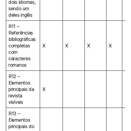
dois idiomas,
sendo um
deles inglês
R11 –
Referências
bibliográficas
completas
X
X
X
X
com
caracteres
romanos
R12 –
Elementos
principais da
X
revista
visíveis
R13 –
Elementos
principais do