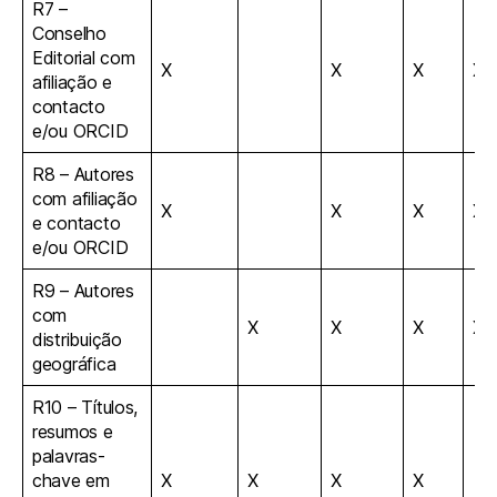
R7 –
Conselho
Editorial com
X
X
X
X
afiliação e
contacto
e/ou ORCID
R8 – Autores
com afiliação
X
X
X
X
e contacto
e/ou ORCID
R9 – Autores
com
X
X
X
X
distribuição
geográfica
R10 – Títulos,
resumos e
palavras-
chave em
X
X
X
X