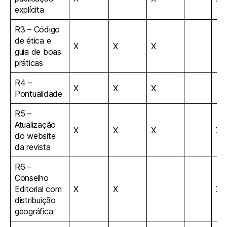
explícita
R3 – Código
de ética e
X
X
X
guia de boas
práticas
R4 –
X
X
X
Pontualidade
R5 –
Atualização
X
X
X
X
do website
da revista
R6 –
Conselho
Editorial com
X
X
X
distribuição
geográfica