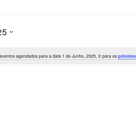
25
eventos agendados para a data 1 de Junho, 2025. Ir para os
próximo
A
v
i
s
o