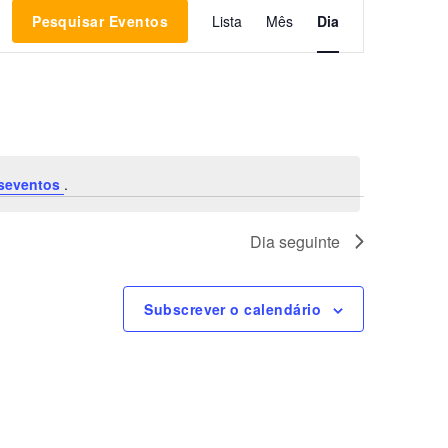
N
Pesquisar Eventos
Lista
Mês
Dia
a
v
e
seventos
.
g
Dia seguinte
a
ç
Subscrever o calendário
ã
o